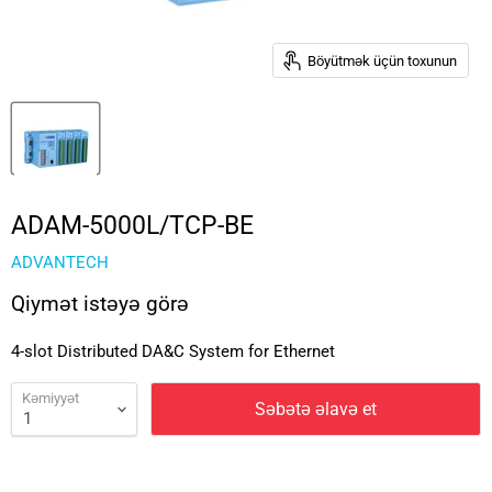
Böyütmək üçün toxunun
ADAM-5000L/TCP-BE
ADVANTECH
Qiymət istəyə görə
4-slot Distributed DA&C System for Ethernet
Kəmiyyət
Səbətə əlavə et