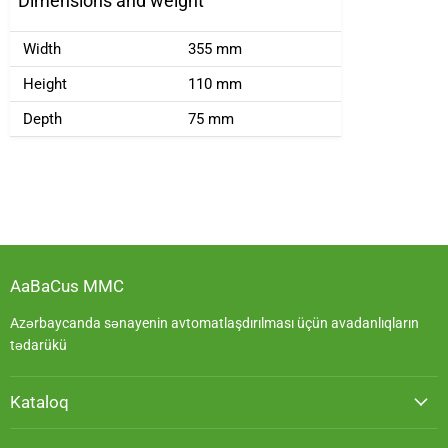
Dimensions and weight
Width
355 mm
Height
110 mm
Depth
75 mm
AaBaCus MMC
Azərbaycanda sənayenin avtomatlaşdırılması üçün avadanlıqların
tədarükü
Kataloq