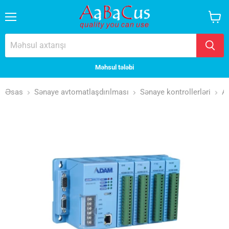
Menyu
Səbət
baxın
Məhsul tələbi
Əsas
Sənaye avtomatlaşdırılması
Sənaye kontrollerləri
A