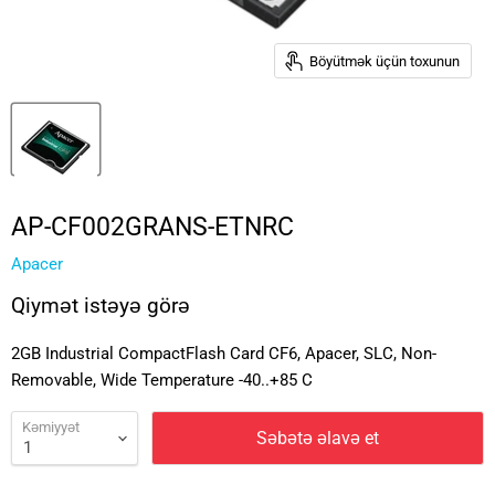
Böyütmək üçün toxunun
AP-CF002GRANS-ETNRC
Apacer
Qiymət istəyə görə
2GB Industrial CompactFlash Card CF6, Apacer, SLC, Non-
Removable, Wide Temperature -40..+85 C
Kəmiyyət
Səbətə əlavə et