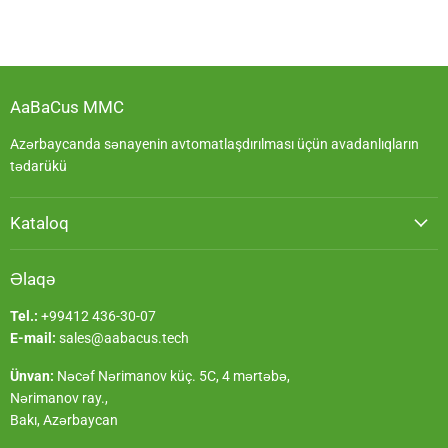
AaBaCus MMC
Azərbaycanda sənayenin avtomatlaşdırılması üçün avadanlıqların
tədarükü
Kataloq
Əlaqə
Tel.:
+99412 436-30-07
E-mail:
sales@aabacus.tech
Ünvan:
Nəcəf Nərimanov küç. 5C, 4 mərtəbə,
Nərimanov ray.,
Bakı, Azərbaycan