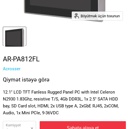
Böyütmək üçün toxunun
AR-PA812FL
Acrosser
Qiymət istəyə görə
12.1" LCD TFT Fanless Rugged Panel PC with Intel Celeron
N2930 1.83Ghz, resistive T/S, 4Gb DDR3L, 1x 2.5" SATA HDD
bay, SD Card slot, HDMI, 2x USB type A, 2xGbE RJ45, 2xCOM,
Audio, 1x Mini PCIe, 9-36VDC
Kəmiyyət
Səbətə əlavə et