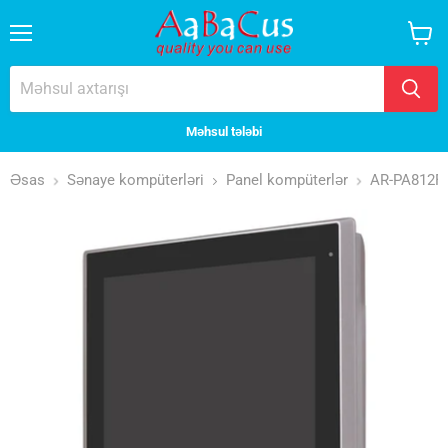
Menyu
Səbət
baxın
Məhsul tələbi
Əsas
Sənaye kompüterləri
Panel kompüterlər
AR-PA812F