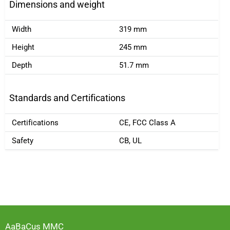
Dimensions and weight
Width
319 mm
Height
245 mm
Depth
51.7 mm
Standards and Certifications
Certifications
CE, FCC Class A
Safety
CB, UL
AaBaCus MMC