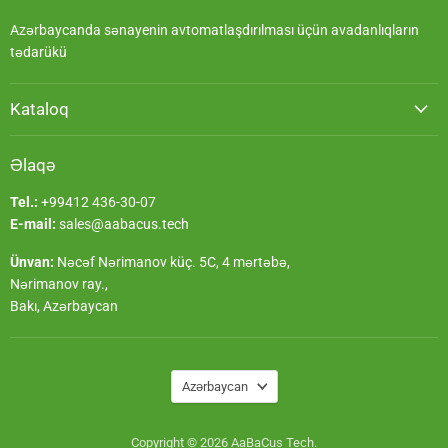
Azərbaycanda sənayenin avtomatlaşdırılması üçün avadanlıqların
tədarükü
Kataloq
Əlaqə
Tel.:
+99412 436-30-07
E-mail:
sales@aabacus.tech
Ünvan:
Nəcəf Nərimanov küç. 5C, 4 mərtəbə,
Nərimanov ray.,
Bakı, Azərbaycan
Dil
Azərbaycan
Copyright © 2026 AaBaCus Tech.