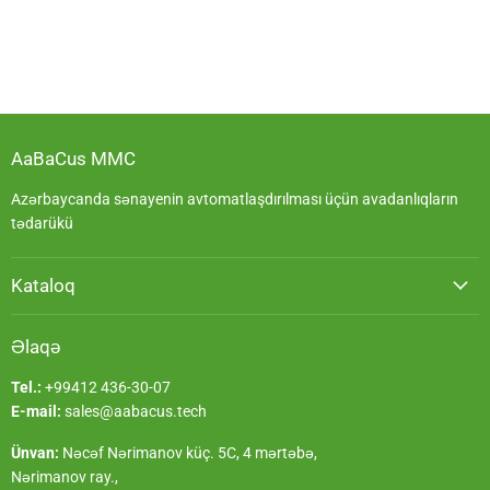
AaBaCus MMC
Azərbaycanda sənayenin avtomatlaşdırılması üçün avadanlıqların
tədarükü
Kataloq
Əlaqə
Tel.:
+99412 436-30-07
E-mail:
sales@aabacus.tech
Ünvan:
Nəcəf Nərimanov küç. 5C, 4 mərtəbə,
Nərimanov ray.,