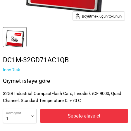
Böyütmək üçün toxunun
DC1M-32GD71AC1QB
InnoDisk
Qiymət istəyə görə
32GB Industrial CompactFlash Card, Innodisk iCF 9000, Quad
Channel, Standard Temperature 0..+70 C
Kəmiyyət
Səbətə əlavə et