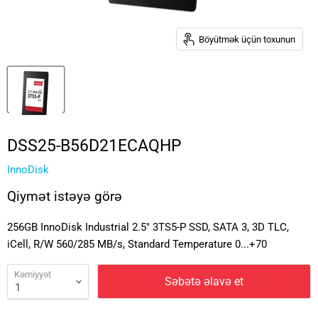
Böyütmək üçün toxunun
DSS25-B56D21ECAQHP
InnoDisk
Qiymət istəyə görə
256GB InnoDisk Industrial 2.5" 3TS5-P SSD, SATA 3, 3D TLC,
iCell, R/W 560/285 MB/s, Standard Temperature 0...+70
Kəmiyyət
Səbətə əlavə et