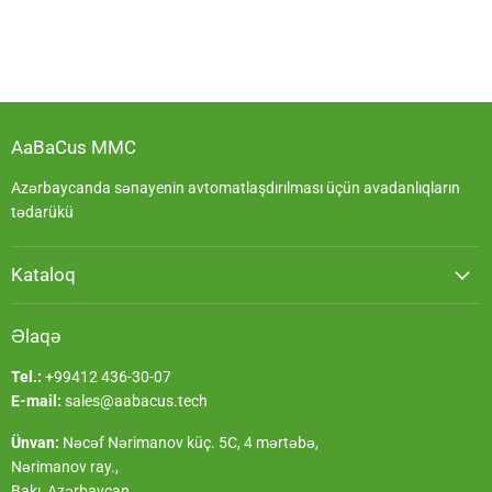
AaBaCus MMC
Azərbaycanda sənayenin avtomatlaşdırılması üçün avadanlıqların
tədarükü
Kataloq
Əlaqə
Tel.:
+99412 436-30-07
E-mail:
sales@aabacus.tech
Ünvan:
Nəcəf Nərimanov küç. 5C, 4 mərtəbə,
Nərimanov ray.,
Bakı, Azərbaycan