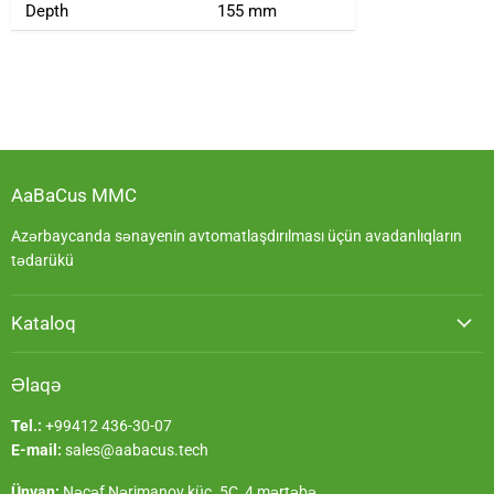
Depth
155 mm
AaBaCus MMC
Azərbaycanda sənayenin avtomatlaşdırılması üçün avadanlıqların
tədarükü
Kataloq
Əlaqə
Tel.:
+99412 436-30-07
E-mail:
sales@aabacus.tech
Ünvan:
Nəcəf Nərimanov küç. 5C, 4 mərtəbə,