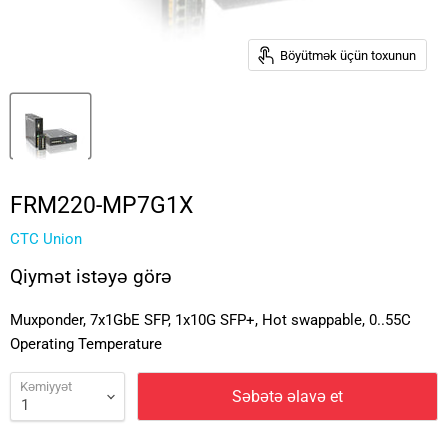
Böyütmək üçün toxunun
FRM220-MP7G1X
CTC Union
Qiymət istəyə görə
Muxponder, 7x1GbE SFP, 1x10G SFP+, Hot swappable, 0..55C
Operating Temperature
Kəmiyyət
Səbətə əlavə et