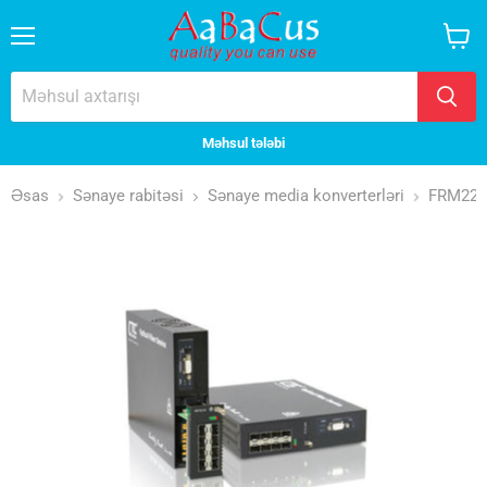
Menyu
Səbət
baxın
Məhsul tələbi
Əsas
Sənaye rabitəsi
Sənaye media konverterləri
FRM220