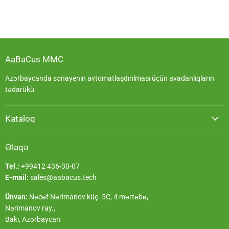
AaBaCus MMC
Azərbaycanda sənayenin avtomatlaşdırılması üçün avadanlıqların
tədarükü
Kataloq
Əlaqə
Tel.:
+99412 436-30-07
E-mail:
sales@aabacus.tech
Ünvan:
Nəcəf Nərimanov küç. 5C, 4 mərtəbə,
Nərimanov ray.,
Bakı, Azərbaycan