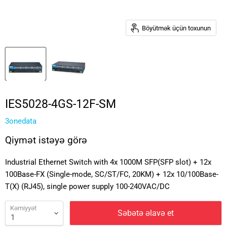
Böyütmək üçün toxunun
IES5028-4GS-12F-SM
3onedata
Qiymət istəyə görə
Industrial Ethernet Switch with 4x 1000M SFP(SFP slot) + 12x
100Base-FX (Single-mode, SC/ST/FC, 20KM) + 12x 10/100Base-
T(X) (RJ45), single power supply 100-240VAC/DC
Kəmiyyət
Səbətə əlavə et