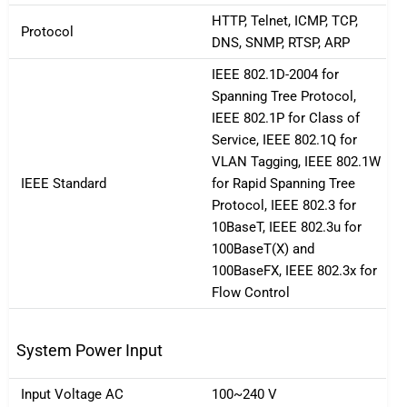
HTTP, Telnet, ICMP, TCP,
Protocol
DNS, SNMP, RTSP, ARP
IEEE 802.1D-2004 for
Spanning Tree Protocol,
IEEE 802.1P for Class of
Service, IEEE 802.1Q for
VLAN Tagging, IEEE 802.1W
IEEE Standard
for Rapid Spanning Tree
Protocol, IEEE 802.3 for
10BaseT, IEEE 802.3u for
100BaseT(X) and
100BaseFX, IEEE 802.3x for
Flow Control
System Power Input
Input Voltage AC
100~240 V