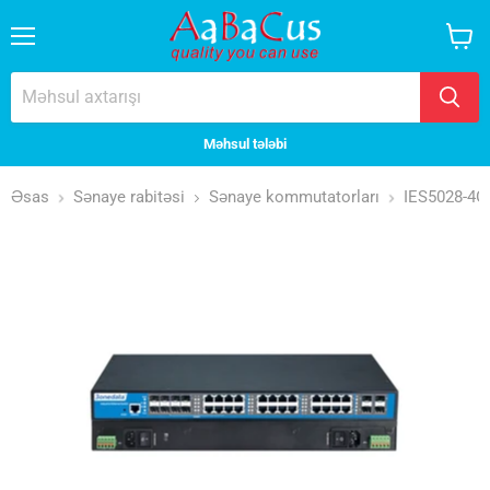
Menyu
Səbət
baxın
Məhsul tələbi
Əsas
Sənaye rabitəsi
Sənaye kommutatorları
IES5028-4G