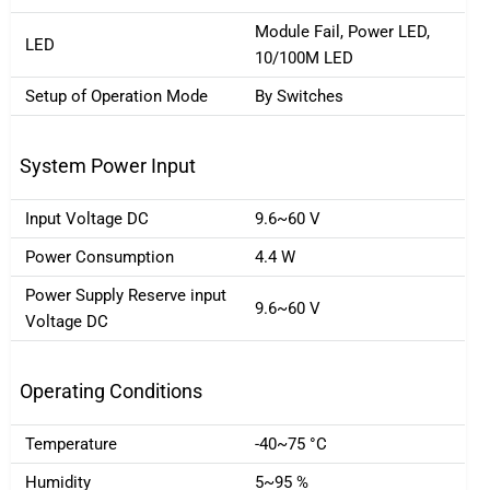
Module Fail, Power LED,
LED
10/100M LED
Setup of Operation Mode
By Switches
System Power Input
Input Voltage DC
9.6~60 V
Power Consumption
4.4 W
Power Supply Reserve input
9.6~60 V
Voltage DC
Operating Conditions
Temperature
-40~75 °C
Humidity
5~95 %