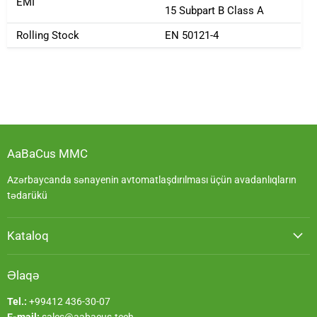
EMI
15 Subpart B Class A
Rolling Stock
EN 50121-4
AaBaCus MMC
Azərbaycanda sənayenin avtomatlaşdırılması üçün avadanlıqların
tədarükü
Kataloq
Əlaqə
Tel.:
+99412 436-30-07
E-mail:
sales@aabacus.tech