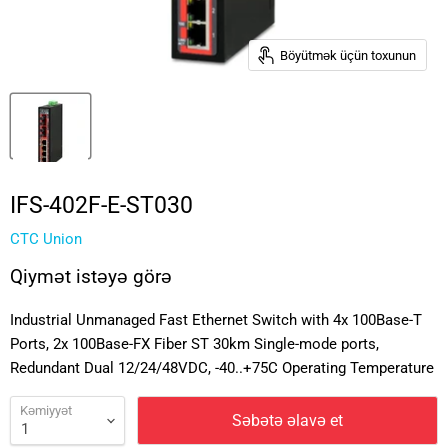
Böyütmək üçün toxunun
IFS-402F-E-ST030
CTC Union
Qiymət istəyə görə
Industrial Unmanaged Fast Ethernet Switch with 4x 100Base-T
Ports, 2x 100Base-FX Fiber ST 30km Single-mode ports,
Redundant Dual 12/24/48VDC, -40..+75C Operating Temperature
Kəmiyyət
Səbətə əlavə et