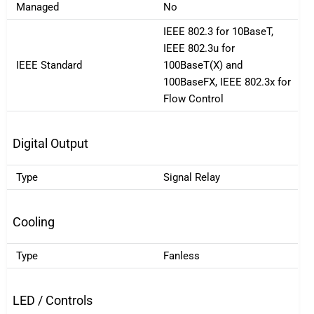
Managed
No
IEEE 802.3 for 10BaseT,
IEEE 802.3u for
IEEE Standard
100BaseT(X) and
100BaseFX, IEEE 802.3x for
Flow Control
Digital Output
Type
Signal Relay
Cooling
Type
Fanless
LED / Controls