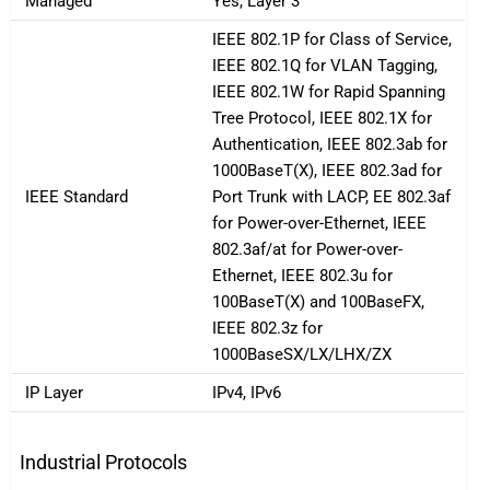
Managed
Yes, Layer 3
IEEE 802.1P for Class of Service,
IEEE 802.1Q for VLAN Tagging,
IEEE 802.1W for Rapid Spanning
Tree Protocol, IEEE 802.1X for
Authentication, IEEE 802.3ab for
1000BaseT(X), IEEE 802.3ad for
IEEE Standard
Port Trunk with LACP, EE 802.3af
for Power-over-Ethernet, IEEE
802.3af/at for Power-over-
Ethernet, IEEE 802.3u for
100BaseT(X) and 100BaseFX,
IEEE 802.3z for
1000BaseSX/LX/LHX/ZX
IP Layer
IPv4, IPv6
Industrial Protocols