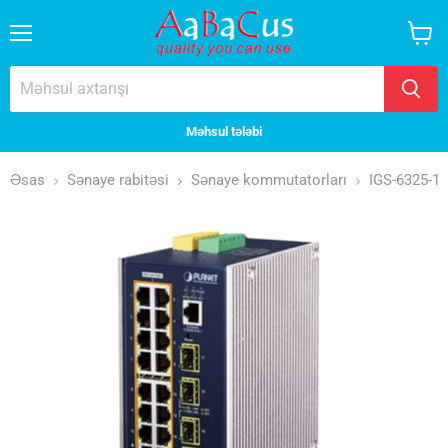
Menyu
Səbət
baxın
Məhsul tələbi
Əsas
Sənaye rabitəsi
Sənaye kommutatorları
IGS-6325-1