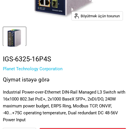
Böyütmək üçün toxunun
IGS-6325-16P4S
Planet Technology Corporation
Qiymət istəyə görə
Industrial Power-over-Ethernet DIN-Rail Managed L3 Switch with
16x1000 802.3at PoE+, 2x1000 BaseX SFP+, 2xDI/DO, 240W
maximum power budget, ERPS Ring, Modbus TCP, ONVIF,
-40...+75C operating temperature, Dual redundant DC 48-56V
Power Input