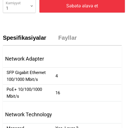
Kəmiyyət
Səbətə əlavə et
Spesifikasiyalar
Fayllar
Network Adapter
SFP Gigabit Ethernet
4
100/1000 Mbit/s
PoE+ 10/100/1000
16
Mbit/s
Network Technology