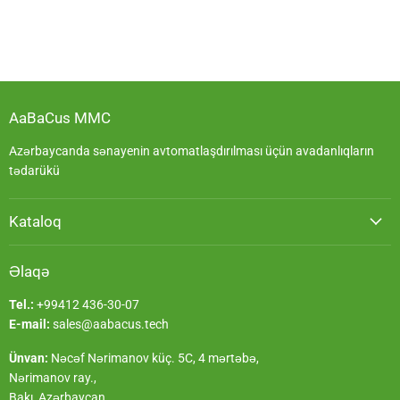
AaBaCus MMC
Azərbaycanda sənayenin avtomatlaşdırılması üçün avadanlıqların
tədarükü
Kataloq
Əlaqə
Tel.:
+99412 436-30-07
E-mail:
sales@aabacus.tech
Ünvan:
Nəcəf Nərimanov küç. 5C, 4 mərtəbə,
Nərimanov ray.,
Bakı, Azərbaycan