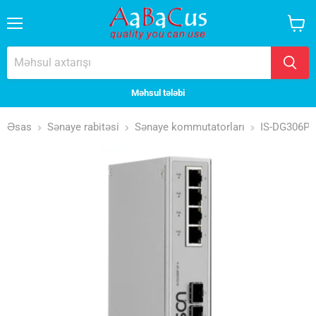
Menyu
Səbət
baxın
Məhsul tələbi
Əsas
Sənaye rabitəsi
Sənaye kommutatorları
IS-DG306P-