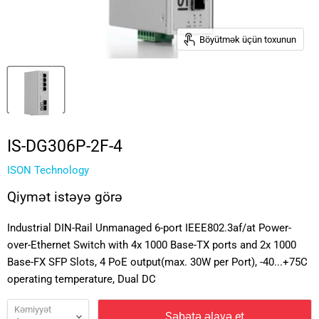
Böyütmək üçün toxunun
IS-DG306P-2F-4
ISON Technology
Qiymət istəyə görə
Industrial DIN-Rail Unmanaged 6-port IEEE802.3af/at Power-
over-Ethernet Switch with 4x 1000 Base-TX ports and 2x 1000
Base-FX SFP Slots, 4 PoE output(max. 30W per Port), -40...+75C
operating temperature, Dual DC
Kəmiyyət
Səbətə əlavə et