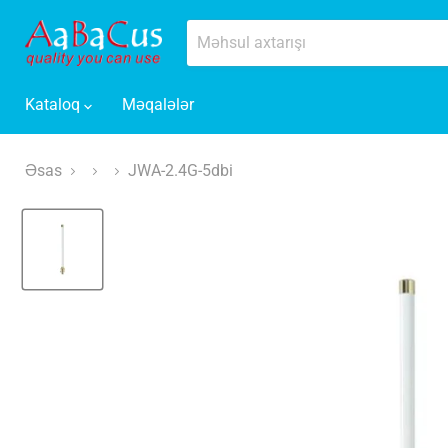
Kataloq
Məqalələr
Əsas
JWA-2.4G-5dbi