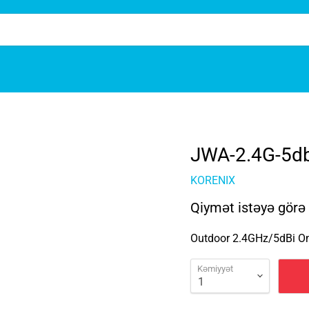
JWA-2.4G-5db
KORENIX
Qiymət istəyə görə
Outdoor 2.4GHz/5dBi Om
Kəmiyyət