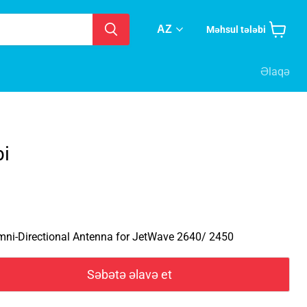
AZ
Məhsul tələbi
Səbətə
baxın
Əlaqə
i
ni-Directional Antenna for JetWave 2640/ 2450
Səbətə əlavə et