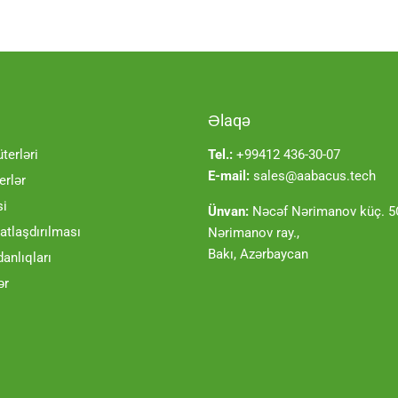
Əlaqə
erləri
Tel.:
+99412 436-30-07
E-mail:
sales@aabacus.tech
rlər
si
Ünvan:
Nəcəf Nərimanov küç. 5C
tlaşdırılması
Nərimanov ray.,
Bakı, Azərbaycan
danlıqları
ər