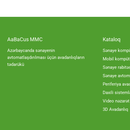
AaBaCus MMC
Kataloq
Azərbaycanda sənayenin
Sənaye kompüt
avtomatlaşdırılması üçün avadanlıqların
Mobil kompüte
tədarükü
Sənaye rabitə
Sənaye avtoma
Periferiya ava
Daxili sisteml
Video nəzarət
3D Avadanlıq