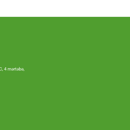
, 4 mərtəbə,