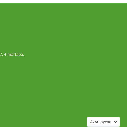
, 4 mərtəbə,
Dil
Azərbaycan