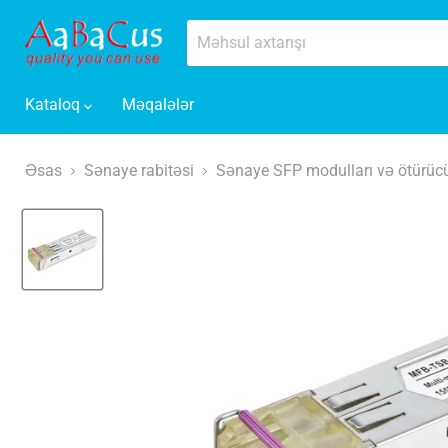
Kataloq
Məqalələr
Əsas
Sənaye rabitəsi
Sənaye SFP modulları və ötürücü