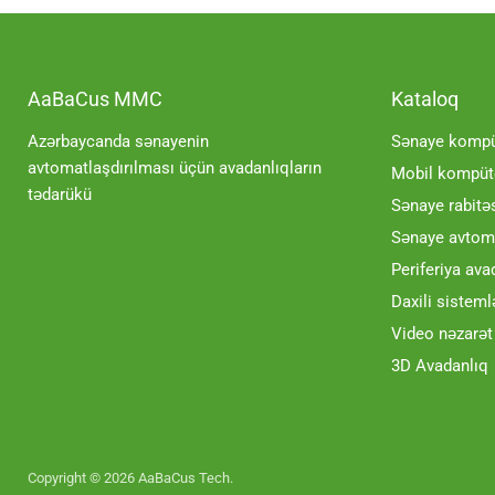
AaBaCus MMC
Kataloq
Azərbaycanda sənayenin
Sənaye kompüt
avtomatlaşdırılması üçün avadanlıqların
Mobil kompüte
tədarükü
Sənaye rabitə
Sənaye avtoma
Periferiya ava
Daxili sisteml
Video nəzarət
3D Avadanlıq
Copyright © 2026 AaBaCus Tech.