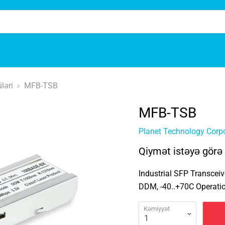
ləri
MFB-TSB
MFB-TSB
Planet Technology Corp
Qiymət istəyə görə
Industrial SFP Transcei
DDM, -40..+70C Operati
Kəmiyyət