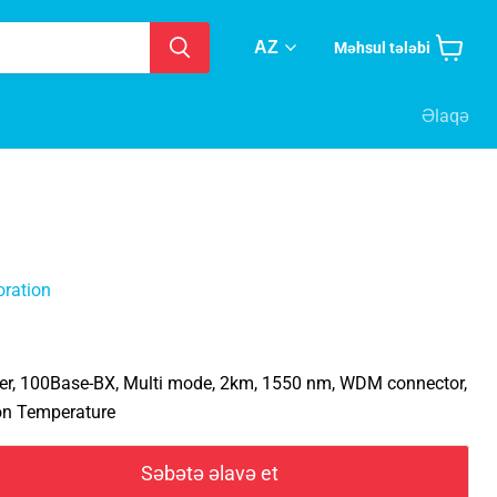
AZ
Məhsul tələbi
Səbətə
baxın
Əlaqə
oration
ver, 100Base-BX, Multi mode, 2km, 1550 nm, WDM connector,
on Temperature
Səbətə əlavə et