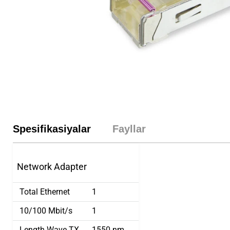
Spesifikasiyalar
Fayllar
Network Adapter
Total Ethernet
1
10/100 Mbit/s
1
Length Wave TX
1550 nm