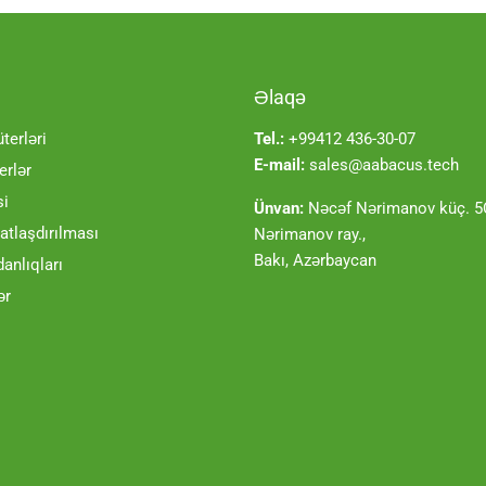
Əlaqə
erləri
Tel.:
+99412 436-30-07
E-mail:
sales@aabacus.tech
rlər
si
Ünvan:
Nəcəf Nərimanov küç. 5C
tlaşdırılması
Nərimanov ray.,
Bakı, Azərbaycan
danlıqları
ər