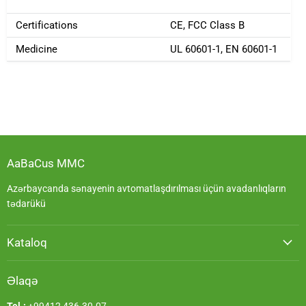
Certifications
CE, FCC Class B
Medicine
UL 60601-1, EN 60601-1
AaBaCus MMC
Azərbaycanda sənayenin avtomatlaşdırılması üçün avadanlıqların
tədarükü
Kataloq
Əlaqə
Tel.:
+99412 436-30-07