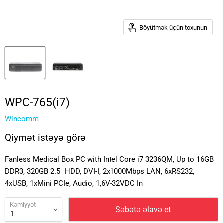
Böyütmək üçün toxunun
WPC-765(i7)
Wincomm
Qiymət istəyə görə
Fanless Medical Box PC with Intel Core i7 3236QM, Up to 16GB
DDR3, 320GB 2.5" HDD, DVI-I, 2x1000Mbps LAN, 6xRS232,
4xUSB, 1xMini PCIe, Audio, 1,6V-32VDC In
Kəmiyyət
Səbətə əlavə et