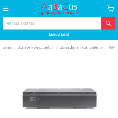
Menyu
Səbət
baxın
Məhsul tələbi
Əsas
Sənaye kompüterləri
Quraşdırılan kompüterlər
WPC-