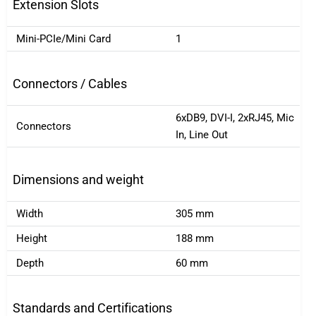
Extension Slots
Mini-PCIe/Mini Card
1
Connectors / Cables
6xDB9, DVI-I, 2xRJ45, Mic
Connectors
In, Line Out
Dimensions and weight
Width
305 mm
Height
188 mm
Depth
60 mm
Standards and Certifications